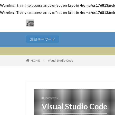
Warning
: Trying to access array offset on false in
/home/xs176813/nek
Warning
: Trying to access array offset on false in
/home/xs176813/nek
注目キーワード
HOME
Visual Studio Code
CATEGORY
Visual Studio Code