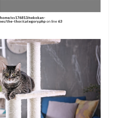
/home/xs176813/nekokan-
es/the-thor/category.php
on line
63