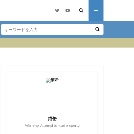
猫缶
Warning: Attempt to read property